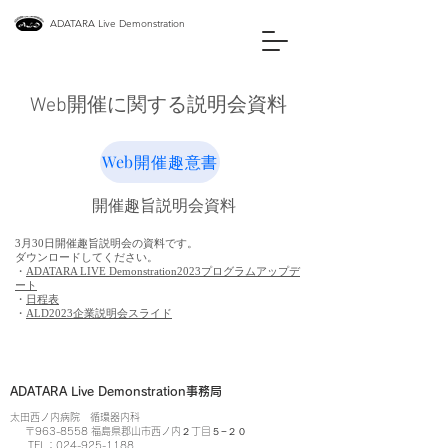
ADATARA Live Demonstration
Web開催に関する説明会資料
Web開催趣意書
開催趣旨説明会資料
3月30日開催趣旨説明会の資料です。
​ダウンロードしてください。
・
ADATARA LIVE Demonstration2023プログラムアップデ
ート
・
日程表
・
ALD2023企業説明会スライド
ADATARA Live Demonstration事務局
太田西ノ内病院 循環器内科
〒963-8558 福島県郡山市西ノ内２丁目５−２０
TEL：024-925-1188