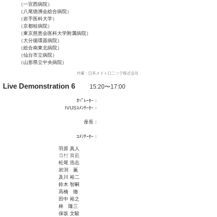
（一宮西病院）
（八尾徳洲会総合病院）
（岩手医科大学）
（京都桂病院）
（東京慈恵会医科大学附属病院）
（大分循環器病院）
（総合南東北病院）
（仙台市立病院）
（山形県立中央病院）
​共催：日本メドトロニック株式会社
Live Demonstration 6
15:20〜17:00
ｵﾍﾟﾚｰﾀｰ：
IVUSｺﾒﾝﾃｰﾀｰ：
​座長：
​ｺﾒﾝﾃｰﾀｰ：
羽原 真人
寺村 真範
松尾 浩志
岩渕 薫
及川 裕二
鈴木 智嗣
高橋 徹
田中 裕之
林 隆三
保坂 文駿