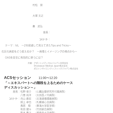
村松 崇
大塚 文之
秦 武弘
座長：
ｺﾒﾝﾃｰﾀｰ：
テーマ：IVL ～2年経過して見えてきたTips and Tricks～
石灰化病変をどう捉えるか？ ～病理とイメージングの視点から～
OASを安全に有効的に使うには？
​共催：アボットメディカルジャパン合同会社
Shockwave Medical Japan株式会社
​ ボストンサイエンティフィックジャパン株式会社
ACSセッション
11:00〜12:20
「～エキスパートへの階段を上るためのケース
ディスカッション～」
座長：
松野 俊介
（心臓血管研究所付属病院）
八巻 尚洋
（太田西ノ内病院）
ｺﾒﾝﾃｰﾀｰ：
舟山 直宏
（北海道循環器病院）
明上 卓也
（札幌禎心会病院）
鳥居 翔
（東海大学医学部）
和田 健斗
（竹田綜合病院）
阪本 貴之
（福島赤十字病院）