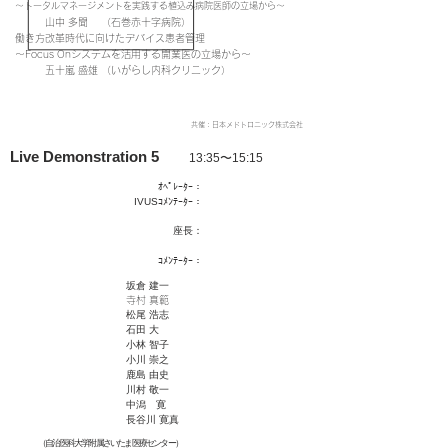
〜トータルマネージメントを実践する植込み病院医師の立場から〜
山中 多聞 （石巻赤十字病院）
働き方改革時代に向けたデバイス患者管理
〜Focus Onシステムを活用する開業医の立場から〜
五十嵐 盛雄 （いがらし内科クリニック）
​共催：日本メドトロニック株式会社
Live Demonstration 5
13:35〜15:15
ｵﾍﾟﾚｰﾀｰ：
IVUSｺﾒﾝﾃｰﾀｰ：
​座長：
​ｺﾒﾝﾃｰﾀｰ：
坂倉 建一
寺村 真範
松尾 浩志
石田 大
小林 智子
小川 崇之
鹿島 由史
川村 敬一
中潟 寛
長谷川 寛真
（自治医科大学附属さいたま医療センター）