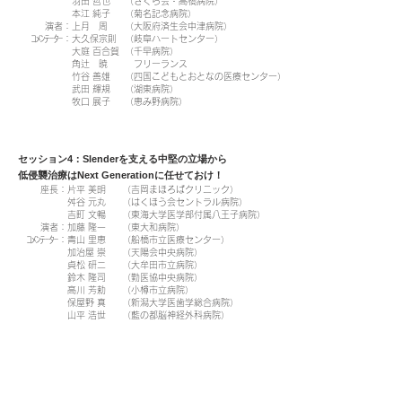
羽田 哲也
（さくら会・高橋病院）
本江 純子
（菊名記念病院）
演者：
上月 周
（大阪府済生会中津病院）
ｺﾒﾝﾃｰﾀｰ：
大久保宗則
（岐阜ハートセンター）
大庭 百合賀
（千早病院）
角辻 暁
フリーランス
竹谷 善雄
（四国こどもとおとなの医療センター）
武田 輝規
（湖東病院）
牧口 展子
（恵み野病院）
セッション4：Slenderを支える中堅の立場から
低侵襲治療はNext Generationに任せておけ！
座長：
片平 美明
（吉岡まほろばクリニック）
舛谷 元丸
（はくほう会セントラル病院）
吉町 文暢
（東海大学医学部付属八王子病院）
演者：
加藤 隆一
（東大和病院）
ｺﾒﾝﾃｰﾀｰ：
青山 里恵
（船橋市立医療センター）
加治屋 崇
（天陽会中央病院）
貞松 研二
（大牟田市立病院）
鈴木 隆司
（勤医協中央病院）
高川 芳勅
（小樽市立病院）
保屋野 真
（新潟大学医歯学総合病院）
山平 浩世
（藍の都脳神経外科病院）