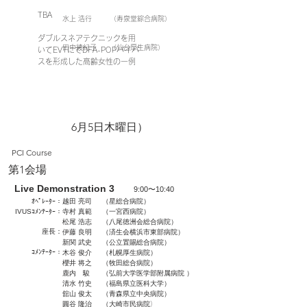
TBA
水上 浩行
（寿泉堂綜合病院）
​ダブルスネアテクニックを用
田中綾紀子
（仙台厚生病院）
いてEVTにてDFA-POPバイパ
スを形成した高齢女性の一例
6月5日木曜日）
PCI Course
第1会場
Live Demonstration 3
9:00〜10:40
ｵﾍﾟﾚｰﾀｰ：
越田 亮司
（星総合病院）
IVUSｺﾒﾝﾃｰﾀｰ：
寺村 真範
（一宮西病院）
松尾 浩志
（八尾徳洲会総合病院）
​座長：
伊藤 良明
（済生会横浜市東部病院）
新関 武史
（公立置賜総合病院）
​ｺﾒﾝﾃｰﾀｰ：
木谷 俊介
（札幌厚生病院）
櫻井 将之
（牧田総合病院）
鹿内 駿
（弘前大学医学部附属病院 ）
清水 竹史
（福島県立医科大学）
舘山 俊太
（青森県立中央病院）
圓谷 隆治
（大崎市民病院
）