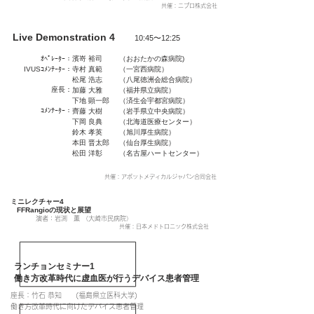
​共催：ニプロ株式会社
Live Demonstration 4
10:45〜12:25
ｵﾍﾟﾚｰﾀｰ：
濱嵜 裕司
（おおたかの森病院)
IVUSｺﾒﾝﾃｰﾀｰ：
寺村 真範
（一宮西病院）
松尾 浩志
（八尾徳洲会総合病院）
​座長：
加藤 大雅
（福井県立病院）
下地 顕一郎
（済生会宇都宮病院）
​ｺﾒﾝﾃｰﾀｰ：
齊藤 大樹
（岩手県立中央病院）
下岡 良典
（北海道医療センター）
鈴木 孝英
（旭川厚生病院）
本田 晋太郎
（仙台厚生病院）
松田 洋彰
（名古屋ハートセンター）
​共催：アボットメディカルジャパン合同会社
ミニレクチャー4
FFRangioの現状と展望
演者：岩渕 薫 （大崎市民病院）
​共催：日本メドトロニック株式会社
ランチョンセミナー1
働き方改革時代に虚血医が行うデバイス患者管理
座長：竹石 恭知 (福島県立医科大学)
​
働き方改革時代に向けたデバイス患者管理