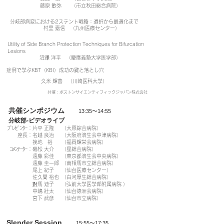
藤原 敏弥
（市立秋田総合病院）
分岐部病変における2ステント戦略：選択から最適化まで
村里 嘉信 （九州医療センター）
Utility of Side Branch Protection Techniques for Bifurcation
Lesions
沼澤 洋平 （慶應義塾大学医学部）
症例で学ぶKBT（KBI）成功の鍵と落とし穴
久米 輝善 （川崎医科大学）
​共催：ボストンサイエンティフィックジャパン株式会社
共催シンポジウム
13:35〜14:55
分岐部-ビデオライブ
ﾌﾟﾚｾﾞﾝﾀｰ：
片平 正隆
（大原綜合病院）
座長：
名越 良治
（大阪府済生会中津病院）
挽地 裕
（福岡輝栄会病院）
ｺﾒﾝﾃｰﾀｰ：
磯松 大介
（星総合病院）
遠藤 彩佳
（東京都済生会中央病院）
遠藤 圭一郎
（南相馬市立総合病院）
尾上 紀子
（仙台医療センター）
佐久間 裕也
（白河厚生総合病院）
對馬 迪子
（弘前大学医学部附属病院 ）
中嶋 壯太
（仙台徳洲会病院）
宮下 武彦
（仙台市立病院）
Slender Session
15:55〜17:35