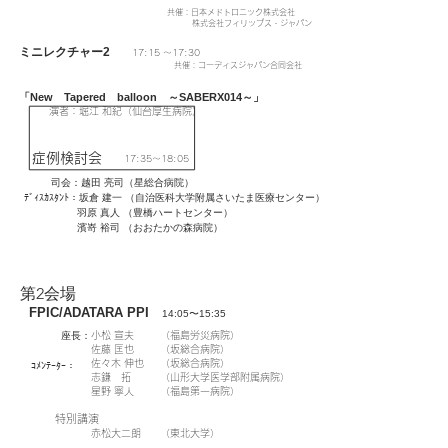
​共催：日本メドトロニック株式会社
​株式会社フィリップス・ジャパン
ミニレクチャー2
17:15 〜17:30
​共催：コーディスジャパン合同会社
「New Tapered balloon ～SABERX014～」
演者：堀江 和紀（仙台厚生病院）
症例検討会
17:35〜18:05
司会：
越田 亮司（星総合病院）
ﾃﾞｨｽｶｽﾀﾝﾄ：坂倉 建一
（自治医科大学附属さいたま医療センター）
羽原 真人 （豊橋ハートセンター）
濱嵜 裕司 （おおたかの森病院）
第2会場
FPIC/ADATARA PPI
14:05〜15:35
座長：
小松 宣夫
（福島労災病院）
佐藤 匡也
（坂総合病院）
佐々木 伸也
（坂総合病院）
ｺﾒﾝﾃｰﾀｰ：
志鎌 拓
（山形大学医学部附属病院）
星野 寧人
（福島第一病院）
特別講演
赤松大二朗
（東北大学）