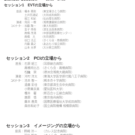
セッション1 EVTの立場から
座長：
椿本 恵則
（東宝塚さとう病院）
土井尻達紀
（大和成和病院）
堀江 和紀
（仙台厚生病院）
演者：
飛田 一樹
（湘南鎌倉総合病院）
ｺﾒﾝﾃｰﾀｰ：
加藤 隆一
（東大和病院）
金子 伸吾
（済生会西条病院）
高橋 茂清
（中部国際医療センター）
高橋 大
（矢吹病院）
谷口 法正
（さくら会・高橋病院）
内藤 貴之
（あおもり協立病院）
山本 光孝
（大分県立病院）
セッション2 PCIの立場から
座長：
石原 昭三
（耳原総合病院）
高橋玲比古
（さくら会・高橋病院）
松隂 崇
（徳洲会湘南大磯病院）
演者：
河村 洋太
（東海大学医学部付属八王子病院）
ｺﾒﾝﾃｰﾀｰ：
池本 智一
（熊本赤十字病院）
遠藤 彩佳
（東京都済生会中央病院）
小野真奈美
（愛知医科大学）
櫻井 馨
（新百合ヶ丘総合病院）
唐原 悟
（東京曳舟病院）
藤本 善英
（国際医療福祉大学成田病院）
森田有紀子
（国立病院機構 相模原病院）
セッション3 イメージングの立場から
座長：
野崎 洋一
（カレス記念病院）