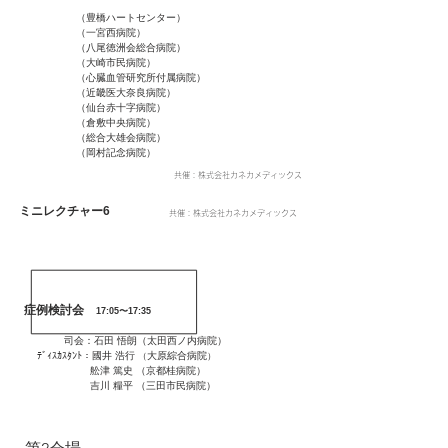
（豊橋ハートセンター）
（一宮西病院）
（八尾徳洲会総合病院）
（大崎市民病院）
（心臓血管研究所付属病院）
（近畿医大奈良病院）
（仙台赤十字病院）
（倉敷中央病院）
（総合大雄会病院）
（岡村記念病院）
​共催：株式会社カネカメディックス
ミニレクチャー6
​共催：株式会社カネカメディックス
症例検討会
17:05〜17:35
司会：石田 悟朗
（太田西ノ内病院）
ﾃﾞｨｽｶｽﾀﾝﾄ：國井 浩行
大原綜合病院
（
）
舩津
篤史
（
京都桂病院
）
吉川 糧平 （三田市民病院）