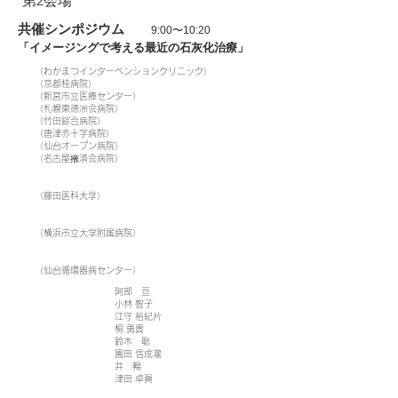
第2会場
共催シンポジウム
9:00〜10:20
「イメージングで考える最近の石灰化治療」
（わかまつインターベンションクリニック）
（京都桂病院）
（新宮市立医療センター）
（札幌東徳洲会病院）
（竹田綜合病院）
（唐津赤十字病院）
（仙台オープン病院）
（名古屋掖済会病院）
（藤田医科大学）
（横浜市立大学附属病院）
（仙台循環器病センター）
阿部 亘
小林 智子
江守 裕紀片
桐 勇貴
鈴木 聡
園田 信成瀧
井 暢
津田 卓眞