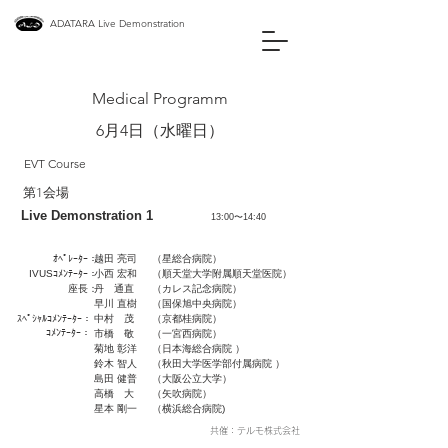
ADATARA Live Demonstration
Medical Programm
6月4日（水曜日）
EVT Course
第1会場
Live Demonstration 1
13:00〜14:40
ｵﾍﾟﾚｰﾀｰ：
越田 亮司
（星総合病院）
IVUSｺﾒﾝﾃｰﾀｰ：
小西 宏和
（順天堂大学附属順天堂医院）
​座長：
丹 通直
（カレス記念病院）
早川 直樹
（国保旭中央病院）
ｽﾍﾟｼｬﾙｺﾒﾝﾃｰﾀｰ：
中村 茂
（京都桂病院）
ｺﾒﾝﾃｰﾀｰ：
市橋 敬
（一宮西病院）
菊地 彰洋
（日本海総合病院 ）
鈴木 智人
（秋田大学医学部付属病院 ）
島田 健普
（大阪公立大学）
高橋 大
（矢吹病院）
星本 剛一
（横浜総合病院)
​共催：テルモ株式会社