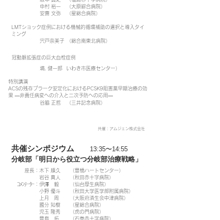
中村 裕一
（大原綜合病院）
安齋 文弥
（星総合病院）
LMTショック症例における機械的循環補助の選択と導入タイ
ミング
宍戸奈美子
（総合南東北病院）
冠動脈拡張症の巨大血栓症例
塙. 健一郎
いわき市医療センター）
特別講演
ACSの残存プラーク安定化におけるPCSK9阻害薬早期治療の効
果 ―非責任病変への介入と二次予防への応用―
谷脇 正哲
（三井記念病院）
​共催：アムジェン株式会社
共催シンポジウム
13:35〜14:55
分岐部「明日から役立つ分岐部治療戦略」
座長：
木下 順久
（豊橋ハートセンター）
岩谷 真人
（秋田赤十字病院）
ｺﾒﾝﾃｰﾀｰ：
伊澤 毅
（仙台厚生病院）
小野 優斗
（秋田大学医学部附属病院）
上月 周
（大阪府済生会中津病院）
國分 知樹
（星総合病院）
児玉 隆秀
（虎の門病院）
豊島 拓
（石巻赤十字病院）