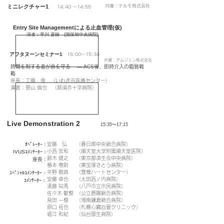
ミニレクチャー1
​共催：テルモ株式会社
14:40 〜14:55
Entry Site Managementによる止血管理(仮)
演者：早川 直樹 (国保旭中央病院)
アフタヌーンセミナー1
15:00〜15:30
​共催：アムジェン株式会社
時間を制する者が命を守る ― ACS後、即時介入の脂質戦
略
座長：工藤 俊 （いわき市医療センター）
演者：景山 倫也 （那須赤十字病院）
Live Demonstration 2
15:35〜17:15
ｵﾍﾟﾚｰﾀｰ：
安藤 弘
（春日部中央総合病院）
小西 宏和
（順天堂大学附属順天堂医院）
IVUSｺﾒﾝﾃｰﾀｰ：
鈴木 健之
（東京都済生会中央病院）
​座長：
椿本 恵則
（東宝塚さとう病院）
平野 敬典
（豊橋ハートセンター）
ｽﾍﾟｼｬﾙｺﾒﾝﾃｰﾀｰ：
安藤 卓也
（太田西ノ内病院）
ｺﾒﾝﾃｰﾀｰ：
遠藤 知秀
（八戸市立市民病院）
佐々木 敏樹
（公立置賜総合病院）
飛田 一樹
（湘南鎌倉総合病院）
原口 拓也
（札幌心臓血管クリニック）
堀江 和紀
（仙台厚生病院）