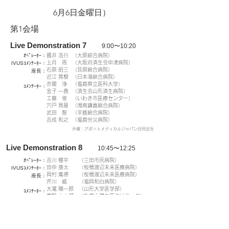
6月6日金曜日）
第1会場
Live Demonstration 7
9:00〜10:20
ｵﾍﾟﾚｰﾀｰ：
國井 浩行
（大原綜合病院）
上月 周
（大阪府済生会中津病院）
IVUSｺﾒﾝﾃｰﾀｰ：
石原 昭三
（耳原総合病院）
​座長：
近江 晃樹
（日本海総合病院）
赤間 浄
（福島県立医科大学）
​ｺﾒﾝﾃｰﾀｰ：
金子 一善
（済生会山形済生病院）
工藤 俊
（いわき市医療センター）
宍戸 晃基
（湘南鎌倉総合病院）
武田 智
（平鹿総合病院）
吉成 和之
（福島労災病院）
​共催：アボットメディカルジャパン合同会社
Live Demonstration 8
10:45〜12:25
ｵﾍﾟﾚｰﾀｰ：
吉川 糧平
（三田市民病院）
田中 康太
（桜橋渡辺未来医療病院）
IVUSｺﾒﾝﾃｰﾀｰ：
岡村 篤徳
（桜橋渡辺未来医療病院）
​座長：
芹川 威
（福岡和白病院）
大瀧 陽一郎
（山形大学医学部）
​ｺﾒﾝﾃｰﾀｰ：
菅野 大太郎
（札幌心臓血管クリニック）
髙橋 徹也
（石巻赤十字病院）
中川 裕也
（函館市医師会病院）
松村 英斉
（済生会宇都宮病院）